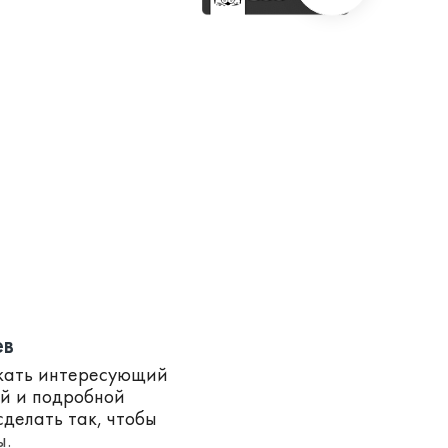
ев
скать интересующий
ей и подробной
делать так, чтобы
ы.