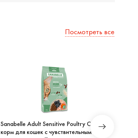
Посмотреть все
Sanabelle Adult Sensitive Poultry Сухой
Sanab
корм для кошек с чувствительным
для 