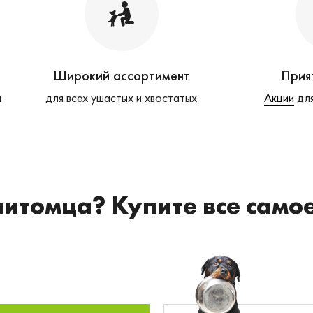
Широкий ассортимент
Прия
а
для всех ушастых и хвостатых
Акции
для
питомца? Купите все само