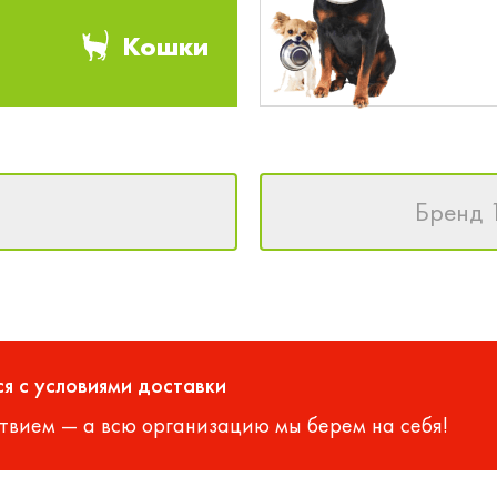
Кошки
Бренд 
я с условиями доставки
твием — а всю организацию мы берем на себя!