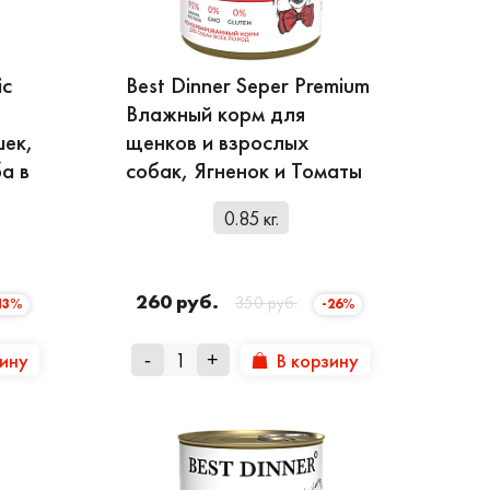
ic
Best Dinner Seper Premium
Влажный корм для
шек,
щенков и взрослых
а в
собак, Ягненок и Томаты
родуктов является мясо и рыба, это –
на в составе
присутствует рис, овсяные
0.85 кг.
ником жиров в кормах Best Dinner
р и влажный корм обогащаются витаминно-
260 руб.
350 руб.
13%
-26%
зину
В корзину
-
+
ера.