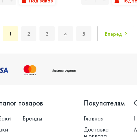
Под заказ
Под з
+
-
+
2
3
4
5
Вперед
1
талог товаров
Покупателям
баки
Бренды
Главная
шки
Доставка
и оплата