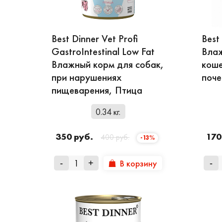
- использования выс
- оптимальное соотн
Best Dinner Vet Profi
Best
- большое вкусовое 
GastroIntestinal Low Fat
Влаж
- высококачественна
Влажный корм для собак,
коше
- высокое поедание.
при нарушениях
поче
Корма относятся к с
пищеварения, Птица
источник необходимо
0.34 кг.
хлопья и ячмень, об
является жир домашн
350 руб.
170
400 руб.
-13%
минеральными добав
- пивные дрожжи;
В корзину
-
+
-
- плоды шиповника, 
- корень цикория.
Для уменьшения зап