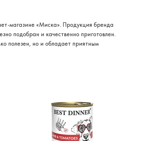
ернет-магазине «Миска». Продукция бренда
зно подобран и качественно приготовлен.
ько полезен, но и обладает приятным
на заводах России по инновационным
 Human Grade, которые пригодны для
 питания для собак и кошек разных
 категории.
 преимуществам продукции Бест Диннер