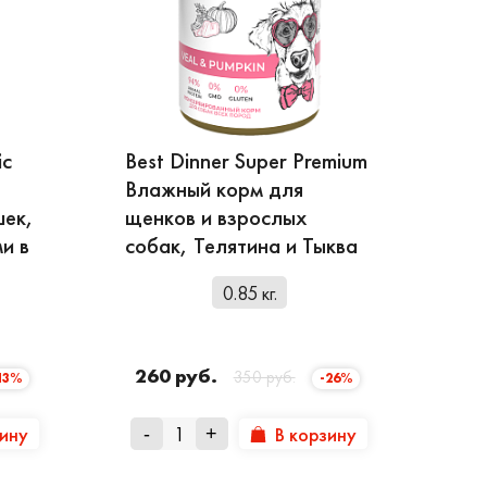
ергии и проблемам с пищеварением;
ic
Best Dinner Super Premium
stro Intestinal» предназначена для
Влажный корм для
шек,
щенков и взрослых
гические реакций и «Mobility» для
и в
собак, Телятина и Тыква
.
льных ингредиентов. Они хорошо
0.85 кг.
высококачественное мясо, для
истики, в состав продуктов вводят плоды
260 руб.
350 руб.
ные в каталоге в большом вкусовом
13%
-26%
зину
В корзину
-
+
 Dinner, корм сухой непременно понравится
да России можно по телефону. Продукция