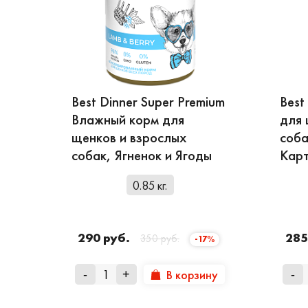
Линейка кор
Для
собак бренд Бес
- «Holistic» - полноц
- «Sensible» - корм 
Best Dinner Super Premium
Best
Профилактические ко
Влажный корм для
для 
щенков и взрослых
соба
профилактики пробле
собак, Ягненок и Ягоды
Кар
профилактики заболе
Для кошек также ра
0.85 кг.
усваиваются, обеспе
профилактики мочека
290 руб.
285
350 руб.
бруснику и шиповник
-17%
разнообразии.
В корзину
-
+
-
Наилучшая забота о 
вашим животным. Узн