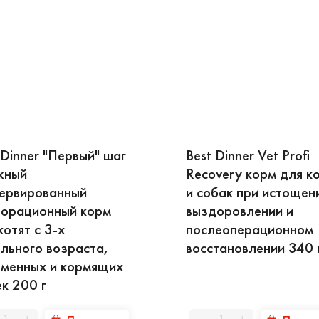
орма по хорошей цене.
 Dinner "Первый" шаг
Best Dinner Vet Profi
жный
Recovery корм для к
ервированный
и собак при истощен
норационный корм
выздоровлении и
котят с 3-х
послеоперационном
льного возраста,
восстановлении 340 
менных и кормящих
к 200 г