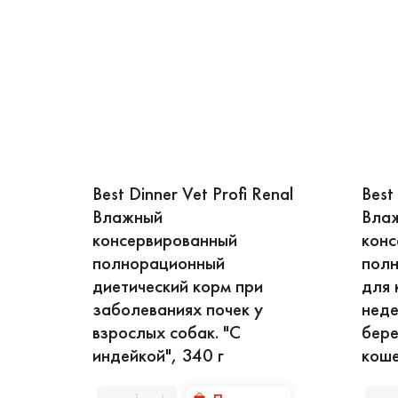
Бест Диннер – это к
Best Dinner Vet Profi Renal
Best
Влажный
Вла
консервированный
конс
полнорационный
пол
диетический корм при
для 
заболеваниях почек у
неде
взрослых собак. "С
бере
индейкой", 340 г
коше