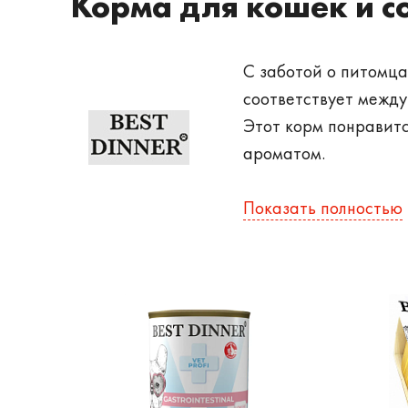
Корма для кошек и со
С заботой о питомца
соответствует между
Этот корм понравит
ароматом.
Особенности
Показать полностью
Продукты питание дл
технологиям. В сост
употребления челове
возрастов. Особое в
Корма создаются с 
можно отнести: