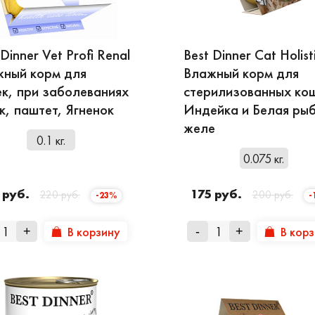
ококачественных экологичных ингредиентов;
ошение белков-жиров-углеводов;
 Dinner Vet Profi Renal
Best Dinner Cat Holist
разнообразие;
ный корм для
Влажный корм для
я рецептура;
к, при заболеваниях
стерилизованных ко
к, паштет, Ягненок
Индейка и Белая рыб
упер премиум классу, основным
ингредиентом всех п
желе
го всем животным белка. Помимо животного протеи
0.1 кг.
0.075 кг.
еспечивающие организм животного углеводами. Источ
ей птицы и лососевое масло. Консервы
Бест Динне
 руб.
175 руб.
220 руб.
200 руб.
-23%
-
ками, среди них:
В корзину
В кор
+
-
+
брусники;
ахов экскрементов в состав добавляют Юкку Шидиг