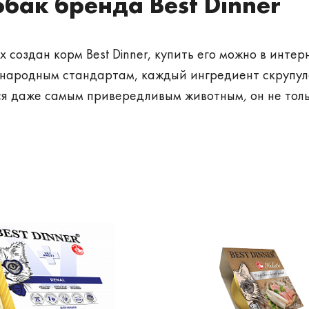
бак бренда Best Dinner
х
создан корм Best Dinner, купить его можно в инт
народным стандартам, каждый ингредиент скрупуле
ся даже самым привередливым животным
,
он не тол
 кормов от Бест Диннер
я собак и кошек бренда Best Dinner производятся 
аве кормов качественные натуральные ингредиенты
ком. Бест Диннер – это большая линейка продуктов
нимание уделяется производству профилактической
учетом физиологических особенностей животных, к