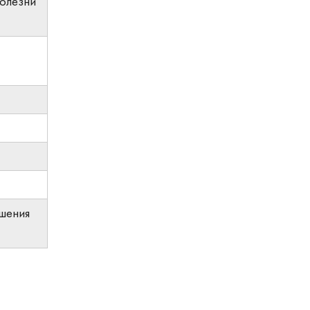
олезни
шения