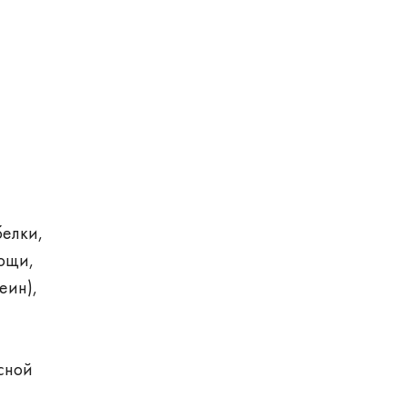
елки,
ощи,
еин),
сной