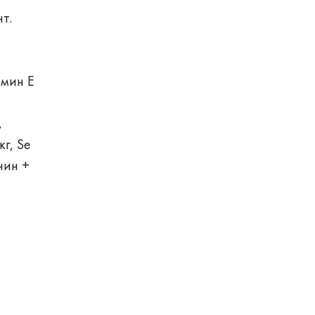
нт.
амин Е
,
г, Se
нин +