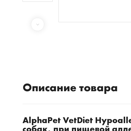
Описание товара
AlphaPet VetDiet Hypoal
собак, при пищевой алл