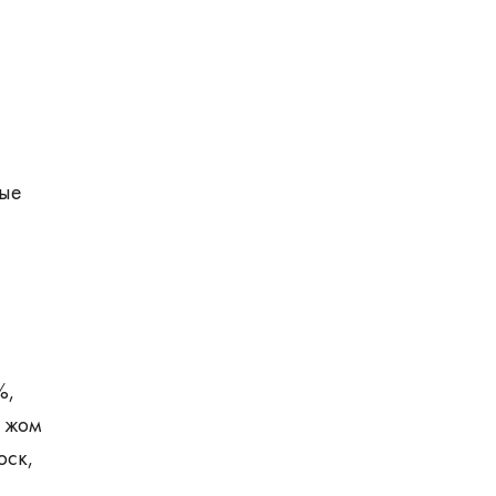
ные
%,
, жом
юск,