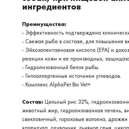
ингредиентов
Преимущества:
- Эффективность подтверждена клиническ
- Свежая рыба в составе, для повышения в
- Эйкозапентаеновая кислота (EPA) и док
реакции кожи и ее производных, защищаю
- Гидролизованный белок рыбы.
- Гипоаллергенные источники углеводов.
- Комплекс AlphaPet Bio Vet+
Состав:
Цельный рис 32%, гидролизованн
животный жир, гидролизованная печень, в
свекловичный, гороховые волокна, дрожжи с
календула, одуванчик, льняное семя, цик