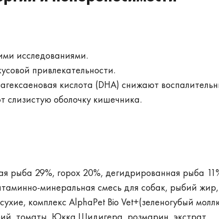
ими исследованиями.
кусовой привлекательности.
озагексаеновая кислота (DHA) снижают воспалитель
т слизистую оболочку кишечника.
ая рыба 29%, горох 20%, дегидрированная рыба 11
итаминно-минеральная смесь для собак, рыбий жир
ухие, комплекс AlphaPet Bio Vet+(зеленогубый молл
орий, томаты, Юкка Шидигера, розмарин, экстрат