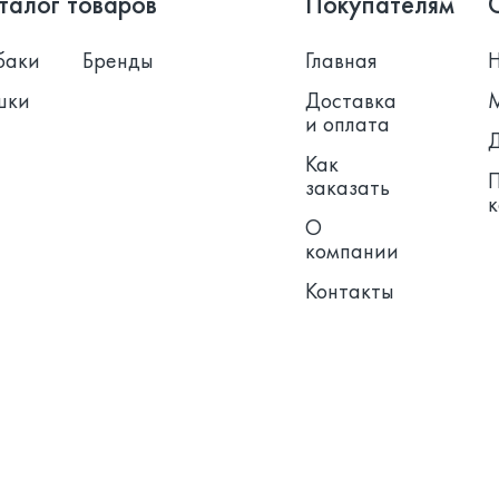
талог товаров
Покупателям
баки
Бренды
Главная
шки
Доставка
и оплата
Как
заказать
О
компании
Контакты