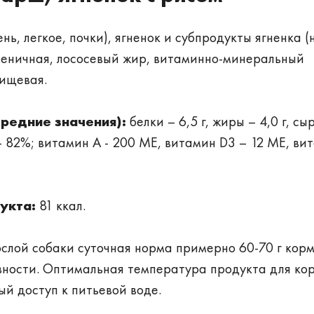
ь, легкое, почки), ягненок и субпродукты ягненка (
пшеничная, лососевый жир, витаминно-минеральный
пищевая.
средние значения):
белки – 6,5 г, жиры – 4,0 г, сы
ь - 82%; витамин А - 200 МЕ, витамин D3 – 12 МЕ, ви
укта:
81 ккал.
слой собаки суточная норма примерно 60-70 г корм
ивности. Оптимальная температура продукта для ко
й доступ к питьевой воде.