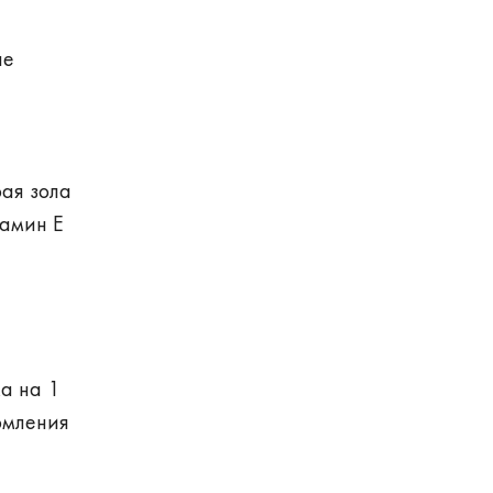
не
рая зола
тамин Е
а на 1
рмления