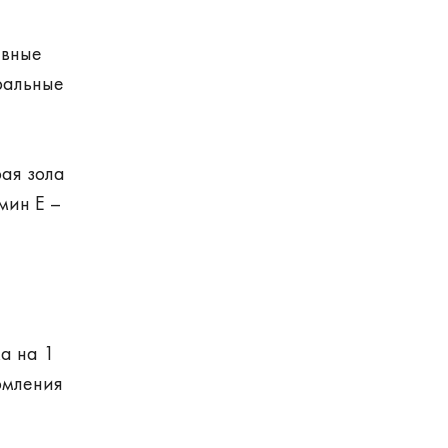
ивные
ральные
рая зола
мин Е –
а на 1
рмления