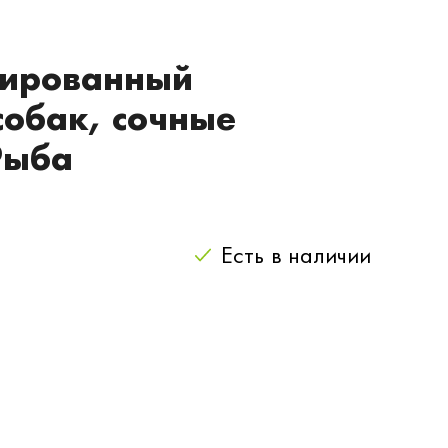
вированный
обак, сочные
Рыба
Есть
в наличии