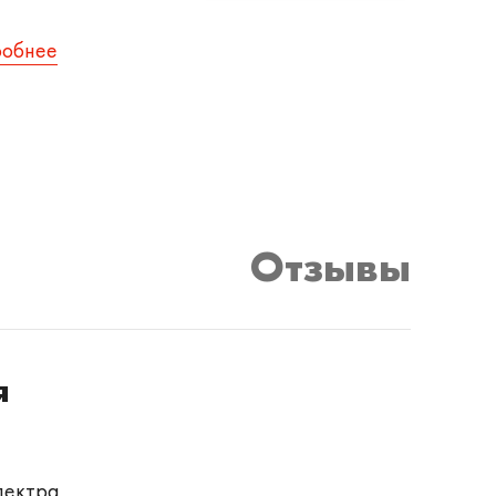
робнее
Отзывы
я
пектра