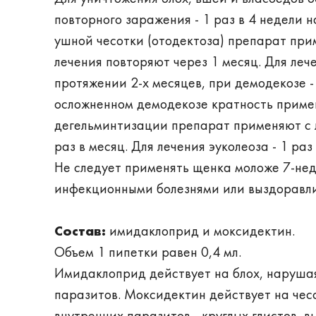
повторного заражения - 1 раз в 4 недели 
ушной чесотки (отодектоза) препарат при
лечения повторяют через 1 месяц. Для леч
протяжении 2-х месяцев, при демодекозе -
осложненном демодекозе кратность примен
дегельминтизации препарат применяют с 
раз в месяц. Для лечения эуколеоза - 1 ра
Не следует применять щенка моложе 7-неде
инфекционными болезнями или выздоравл
Состав:
имидаклоприд и моксидектин.
Объем 1 пипетки равен 0,4 мл.
Имидаклоприд действует на блох, нарушая
паразитов. Моксидектин действует на чес
внутренних паразитов - круглых глистов, в