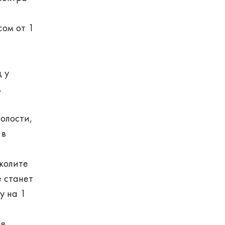
сом от 1
д у
,
олости,
 в
колите
е станет
у на 1
ия