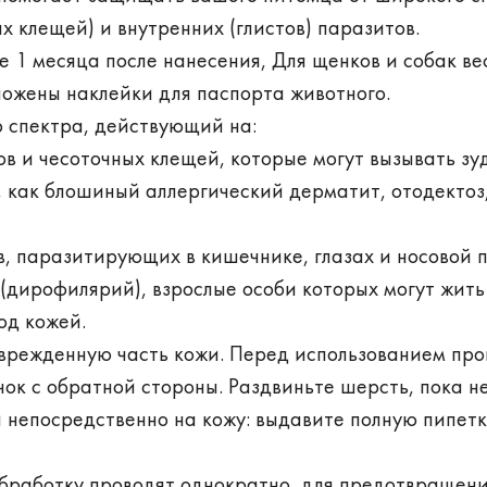
х клещей) и внутренних (глистов) паразитов.
 1 месяца после нанесения, Для щенков и собак ве
 вложены наклейки для паспорта животного.
 спектра, действующий на:
ов и чесоточных клещей, которые могут вызывать зу
, как блошиный аллергический дерматит, отодектоз
в, паразитирующих в кишечнике, глазах и носовой п
 (дирофилярий), взрослые особи которых могут жить
од кожей.
оврежденную часть кожи. Перед использованием про
ок с обратной стороны. Раздвиньте шерсть, пока н
 непосредственно на кожу: выдавите полную пипетк
обработку проводят однократно, для предотвращен