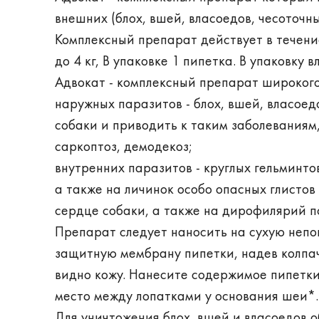
внешних (блох, вшей, власоедов, чесоточны
Комплексный препарат действует в течение
до 4 кг, В упаковке 1 пипетка. В упаковку
Адвокат - комплексный препарат широкого
наружных паразитов - блох, вшей, власоед
собаки и приводить к таким заболеваниям
саркоптоз, демодекоз;
внутренних паразитов - круглых гельминто
а также на личинок особо опасных глистов
сердце собаки, а также на дирофилярий п
Препарат следует наносить на сухую неп
защитную мембрану пипетки, надев колпач
видно кожу. Нанесите содержимое пипетки
место между лопатками у основания шеи*.
Для уничтожения блох, вшей и власоедов 