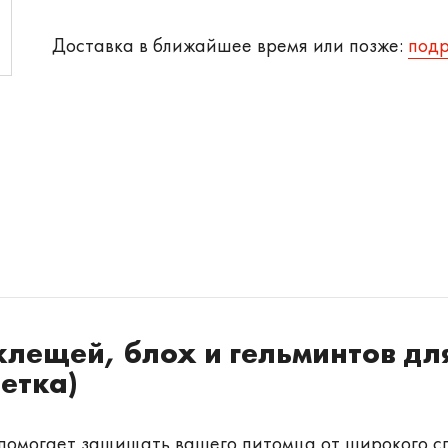
Доставка в ближайшее время или позже:
под
клещей, блох и гельминтов дл
петка)
 помогает защищать вашего питомца от широкого с