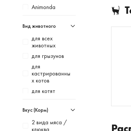
Animonda
Т
Apicenna
Вид животного
Avantie
для всех
AWARD
животных
Baurenhof
для грызунов
Bayer
для
Beaphar
кастрированны
х котов
Best Dinner
для котят
Blitz
для котят и
Bowl Wow
щенков
Вкус (Корм)
Brit
для кошек
2 вида мяса /
Cat's White
Рас
клюква
для кошек и