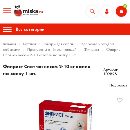
0
Все категории
Главная
Каталог
Товары для собак
Здоровье и уход за
собаками
Препараты от блох и клещей
Фиприст
Фиприст
Спот-он весом 2-10 кг капли на холку 1 шт.
Фиприст Спот-он весом 2-10 кг капли
Артикул:
на холку 1 шт.
109898
Под заказ