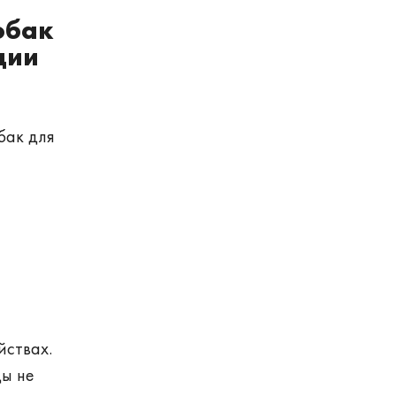
собак
ции
бак для
йствах.
ды не