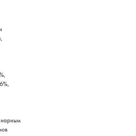
и
,
%,
,6%,
ринарным
мов