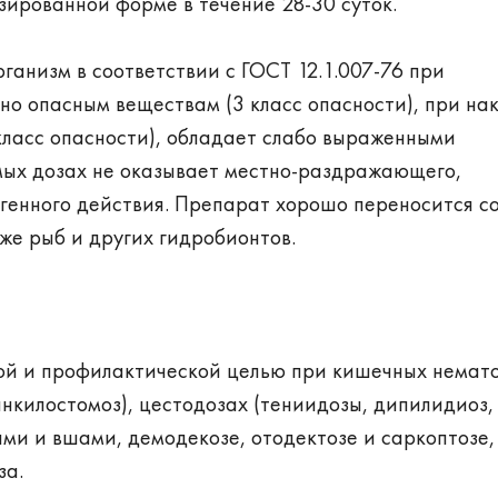
зированной форме в течение 28-30 суток.
рганизм в соответствии с ГОСТ 12.1.007-76 при
но опасным веществам (3 класс опасности), при на
класс опасности), обладает слабо выраженными
мых дозах не оказывает местно-раздражающего,
агенного действия. Препарат хорошо переносится 
кже рыб и других гидробионтов.
ной и профилактической целью при кишечных немат
анкилостомоз), цестодозах (тениидозы, дипилидиоз,
ами и вшами, демодекозе, отодектозе и саркоптозе,
за.