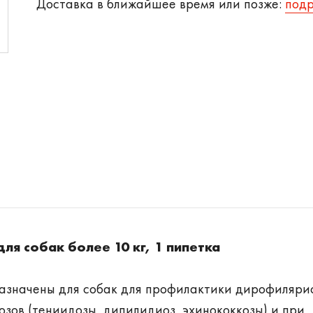
Доставка в ближайшее время или позже:
под
для собак более 10 кг, 1 пипетка
дназначены для собак для профилактики дирофилярио
озов (тениидозы, дипилидиоз, эхинококкозы) и при