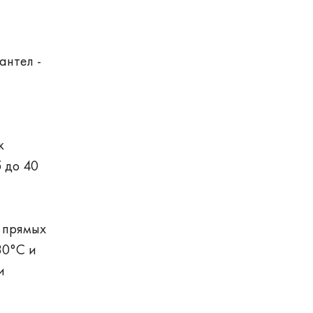
антел -
к
5 до 40
т прямых
30°С и
и