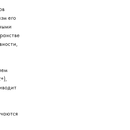
ов
зм его
рными
транстве
вности,
ием
+),
иводит
ечаются