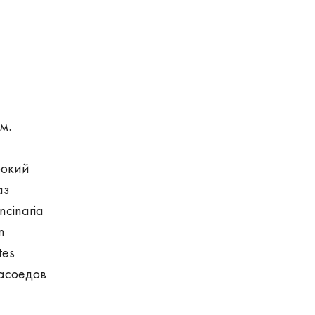
м.
рокий
аз
ncinaria
m
tes
власоедов