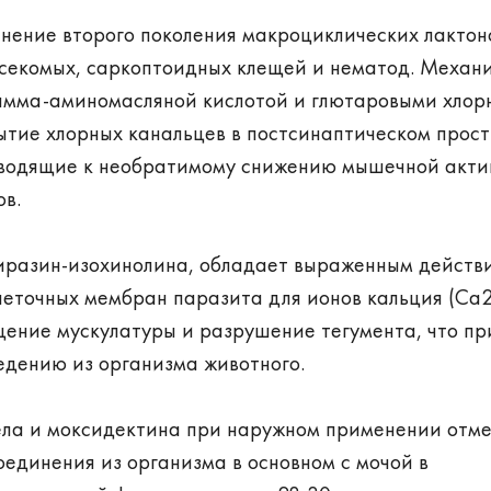
нение второго поколения макроциклических лактон
секомых, саркоптоидных клещей и нематод. Механи
гамма-аминомасляной кислотой и глютаровыми хло
ытие хлорных канальцев в постсинаптическом прос
риводящие к необратимому снижению мышечной акти
ов.
иразин-изохинолина, обладает выраженным действ
еточных мембран паразита для ионов кальция (Са2
ение мускулатуры и разрушение тегумента, что пр
ведению из организма животного.
ла и моксидектина при наружном применении отм
соединения из организма в основном с мочой в