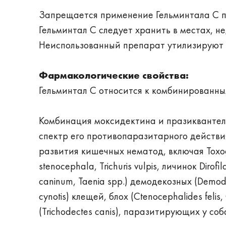
Запрещается применение Гельминтала С п
Гельминтал C следует хранить в местах, н
Неиспользованный препарат утилизируют в
Фармакологические свойства:
Гельминтал С относится к комбинированн
Комбинация моксидектина и празиквантел
спектр его противопаразитарного действия
развития кишечных нематод, включая Toxocar
stenocephala, Trichuris vulpis, личинок Dirofi
caninum, Taenia spp.) демодекозных (Demode
cynotis) клещей, блох (Ctenocephalides felis
(Trichodectes canis), паразитирующих у соб