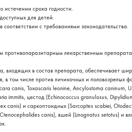
о истечении срока годности.
едоступных для детей.
 соответствии с требованиями законодательства.
ым противопаразитарным лекарственным препарата
а, входящих в состав препарата, обеспечивает ши
, в том числе против личиночных и половозрелых ф
a canis, Toxascaris leonine, Ancylostoma caninum, U
laria immitis, цестод (Echinococcus granulosus, Dipylidiu
x canis) и саркоптоидных (Sarcoptes scabiei, Otodec
, Сtenocephalides canis), вшей (Linognatus setotus) и 
ак.