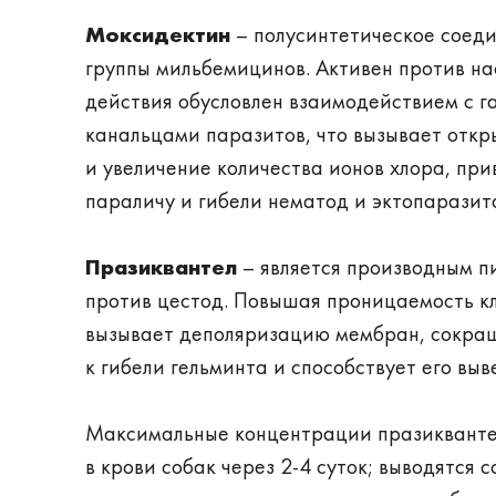
Моксидектин
– полусинтетическое соеди
группы мильбемицинов. Активен против на
действия обусловлен взаимодействием с 
канальцами паразитов, что вызывает откр
и увеличение количества ионов хлора, п
параличу и гибели нематод и эктопаразит
Празиквантел
– является производным п
против цестод. Повышая проницаемость кл
вызывает деполяризацию мембран, сокращ
к гибели гельминта и способствует его вы
Максимальные концентрации празикванте
в крови собак через 2-4 суток; выводятся 