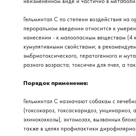
неизмененном виде и частично в метаболи
Гельминтал С по степени воздействия на о
пероральном введении относится к умерен
нанесении - к малоопасным веществам (4 
кумулятивными свойствами; в рекомендуе
эмбриотоксического, тератогенного и мут
разного возраста; токсичен для пчел, а та
Порядок применения:
Гельминтал С назначают собакам с лечеб
(токсокароз, токсаскаридоз, унцинариоз, 
эхинококкозы), энтомозах, вызванных блох
также в целях профилактики дирофилярио