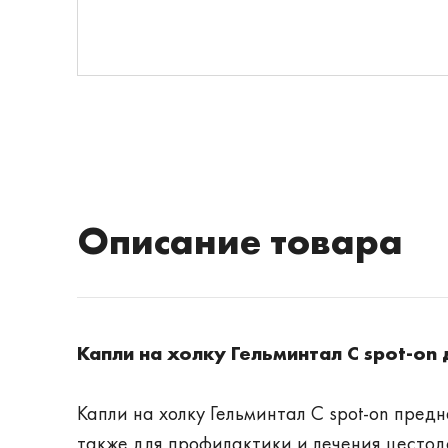
Описание товара
Капли на холку Гельминтал С spot-on 
Капли на холку Гельминтал С spot-on пре
также для профилактики и лечения цестод