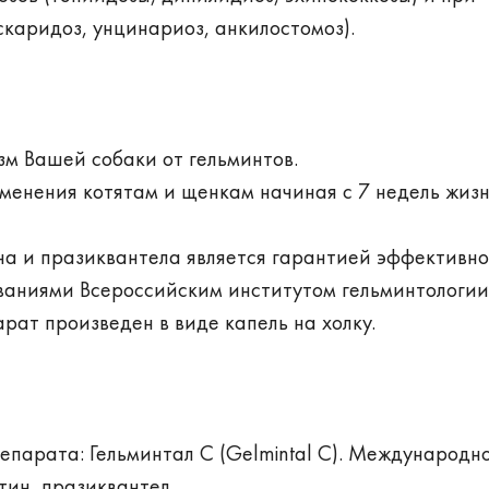
скаридоз, унцинариоз, анкилостомоз).
зм Вашей собаки от гельминтов.
менения котятам и щенкам начиная с 7 недель жизн
а и празиквантела является гарантией эффективн
ваниями Всероссийским институтом гельминтологии
арат произведен в виде капель на холку.
епарата: Гельминтал C (Gelmintal C). Международн
ин, празиквантел.