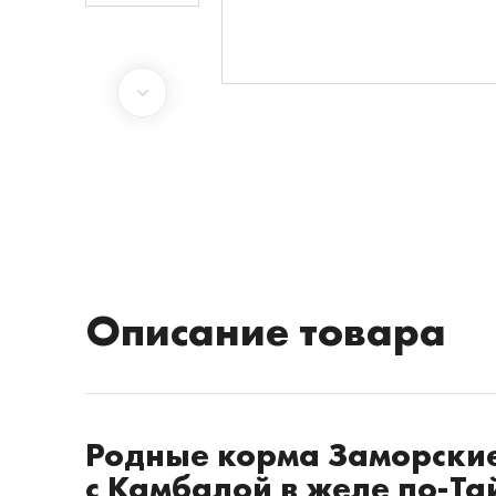
Описание товара
Родные корма Заморские
с Камбалой в желе по-Та