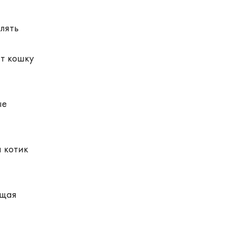
лять
ит кошку
ые
 котик
ющая