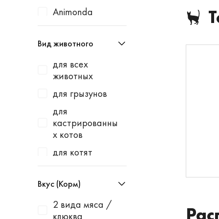
Animonda
Т
Apicenna
Вид животного
Avantie
для всех
AWARD
животных
Baurenhof
для грызунов
Bayer
для
Beaphar
кастрированны
х котов
Best Dinner
для котят
Blitz
для котят и
Bowl Wow
щенков
Вкус (Корм)
Brit
для кошек
2 вида мяса /
Cat's White
Рас
клюква
для кошек и