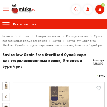
0
Все категории
Главная
Каталог
Товары для кошек
Корм для кошек
Сухие
повседневные корма для кошек
Savita
Savita low Grain Free
Sterilised Сухой корм для стерилизованнных кошек, Ягненок и Бурый рис
Savita low Grain Free Sterilised Сухой корм
для стерилизованнных кошек, Ягненок и
Артикул:
158095
Бурый рис
Есть