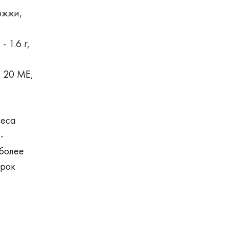
ожжи,
- 1.6 г,
- 20 МЕ,
веса
-
 более
Срок