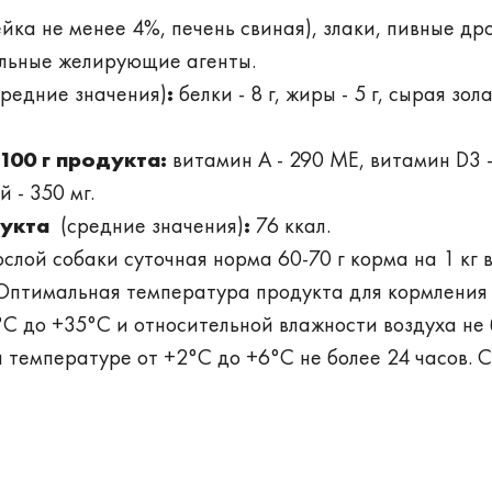
йка не менее 4%, печень свиная), злаки, пивные др
альные желирующие агенты.
редние значения)
:
белки - 8 г, жиры - 5 г, сырая зола 
100 г продукта:
витамин А - 290 МЕ, витамин D3 
й - 350 мг.
дукта
(средние значения)
:
76 ккал.
слой собаки суточная норма 60-70 г корма на 1 кг 
. Оптимальная температура продукта для кормления 
°C до +35°C и относительной влажности воздуха не
 температуре от +2°C до +6°C не более 24 часов. 