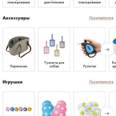
повседневные
диетические
повседневные
Аксессуары
Посмотреть все
Туалеты для
Ко
Переноски
собак
Рулетки
хр
Игрушки
Посмотреть все