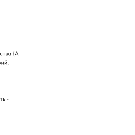
ства (A
рий,
ть -