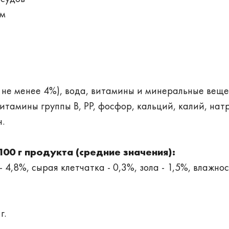
вм
 не менее 4%), вода, витамины и минеральные веще
 витамины группы B, PP, фосфор, кальций, калий, нат
н.
00 г продукта (средние значения):
- 4,8%, сырая клетчатка - 0,3%, зола - 1,5%, влажнос
г.