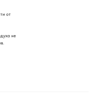
ти от
здуха не
в.