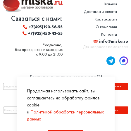
Главная
Доставка и оплата
Связаться с нами:
Как заказать
О компании
+7(495)120-56-55
+7(925)450-43-55
Контакты
info@miska.ru
Ежедневно,
Для вопросов по заказам
без праздников и выходных
с 9:00 до 21:00
Будьте в курсе новостей!
Подписаться
Продолжая использовать сайт, вы
соглашаетесь на обработку файлов
Оплатить по номеру заказа:
cookie
Оплатить
и
Политикой обработки персональных
данных
Присоединяйся!