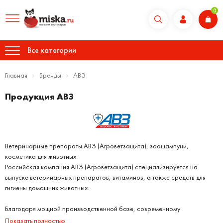
0
Все категории
Главная
Бренды
АВЗ
Продукция АВЗ
Ветеринарные препараты АВЗ (Агроветзащита), зоошампуни,
косметика для животных
Российская компания АВЗ (Агроветзащита) специализируется на
выпуске ветеринарных препаратов, витаминов, а также средств для
гигиены домашних животных.
Благодаря мощной производственной базе, современному
оборудованию и собственным лабораториям, компания выпускает
Показать полностью