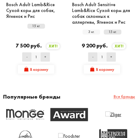
Bosch Adult Lamb&Rice
Bosch Adult Sensitive
Сухой корм для собак,
Lamb&Rice Сухой корм для
Ягненок и Рис
собак склонных к
аллергиям, Ягненок и Рис
15 кг.
3 кг.
15 кг.
7 500 руб.
9 200 руб.
ХИТ!
ХИТ!
-
+
-
+
В корзину
В корзину
Популярные бренды
Все бренды