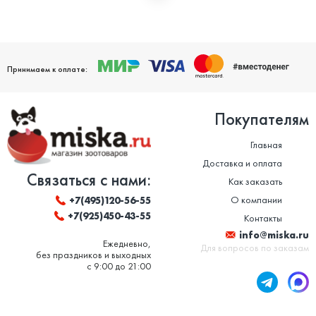
Мы дорожим своей репутацией и заботимся о том, чтобы
ваши домашние питомцы были здоровы. Поэтому мы строго
следим за качеством и сроком годности товаров. Особенно
это важно в отношении таких товаров, как корм для животных
и ветеринарные препараты. Вся продукция, представленная в
нашем магазине, сертифицирована и соответствует высоким
Принимаем к оплате:
стандартам качества.
Покупателям
Главная
Доставка и оплата
Связаться с нами:
Как заказать
О компании
+7(495)120-56-55
+7(925)450-43-55
Контакты
info@miska.ru
Ежедневно,
Для вопросов по заказам
без праздников и выходных
с 9:00 до 21:00