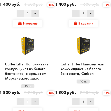
1 400 руб.
1 600 руб.
1 400 руб.
1 600 руб.
-13%
-13%
-
+
-
+
В корзину
В корзину
Catter Litter Наполнитель
Catter Litter Наполнитель
комкующийся из белого
комкующийся из белого
бентонита, с ароматом
бентонита, Carbon
Марсельского мыла
10 кг.
10 кг.
1 800 руб.
2 200 руб.
1 800 руб.
2 200 руб.
-18%
-18%
-
+
-
+