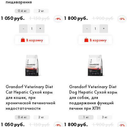
пищеварения
0.4 кг.
2 кг.
1 050 руб.
1 150 руб.
1 800 руб.
1 900 руб.
-9%
-5%
-
+
-
+
В корзину
В корзину
Grandorf Veterinary Diet
Grandorf Veterinary Diet
Cat Hepatic Сухой корм
Dog Hepatic Сухой корм
для кошек, при
для собак, для
хронической печеночной
поддержания функций
недостаточности
печени при ХПН
0.4 кг.
2 кг.
1 кг.
3 кг.
1 050 руб.
1 150 руб.
1 800 руб.
1 900 руб.
-9%
-5%