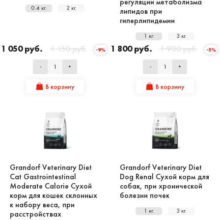
регуляции метаболизма
0.4 кг.
2 кг.
липидов при
гиперлипидемии
1 кг.
3 кг.
1 050 руб.
1 150 руб.
1 800 руб.
1 900 руб.
-9%
-5%
-
+
-
+
В корзину
В корзину
Grandorf Veterinary Diet
Grandorf Veterinary Diet
Cat Gastrointestinal
Dog Renal Сухой корм для
Moderate Calorie Сухой
собак, при хронической
корм для кошек склонных
болезни почек
к набору веса, при
1 кг.
3 кг.
расстройствах