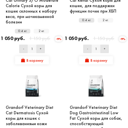
Cat Urinary S/O Moderate
Cat Renal Сухой корм для
Calorie Сухой корм для
кошек, для поддержки
кошек склонных к набору
функции почек при ХБП
веса, при мочекаменной
0.4 кг.
2 кг.
болезни
0.4 кг.
2 кг.
1 050 руб.
1 150 руб.
1 050 руб.
1 150 руб.
-9%
-9%
-
+
-
+
В корзину
В корзину
Grandorf Veterinary Diet
Grandorf Veterinary Diet
Cat Dermatosis Сухой
Dog Gastrointestinal Low
корм для кошек с
Fat Сухой корм для собак,
заболеваниями кожи
способствующий