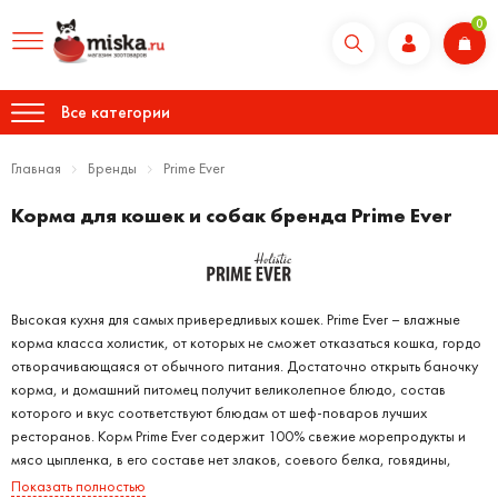
0
Все категории
Главная
Бренды
Prime Ever
Корма для кошек и собак бренда Prime Ever
Высокая кухня для самых привередливых кошек. Prime Ever – влажные
корма класса холистик, от которых не сможет отказаться кошка, гордо
отворачивающаяся от обычного питания. Достаточно открыть баночку
корма, и домашний питомец получит великолепное блюдо, состав
которого и вкус соответствуют блюдам от шеф-поваров лучших
ресторанов. Корм Prime Ever содержит 100% свежие морепродукты и
мясо цыпленка, в его составе нет злаков, соевого белка, говядины,
молочных продуктов, а также ГМО, искусственных консервантов,
Показать полностью