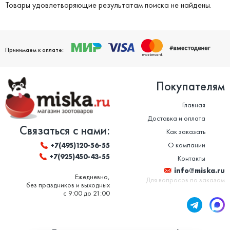
красителей и антиоксидантов. Благодаря бережной обработке и
Товары удовлетворяющие результатам поиска не найдены.
современным технологиям, корм сохраняет максимум полезных
веществ, риск возникновения аллергии у питомца максимально мал.
Пребиотики поддерживают пищеварительную систему кошки, витамин Е
(натуральный антиоксидант) защищает от преждевременного старения.
Принимаем к оплате:
Покупателям
Главная
Доставка и оплата
Связаться с нами:
Как заказать
О компании
+7(495)120-56-55
+7(925)450-43-55
Контакты
info@miska.ru
Ежедневно,
Для вопросов по заказам
без праздников и выходных
с 9:00 до 21:00