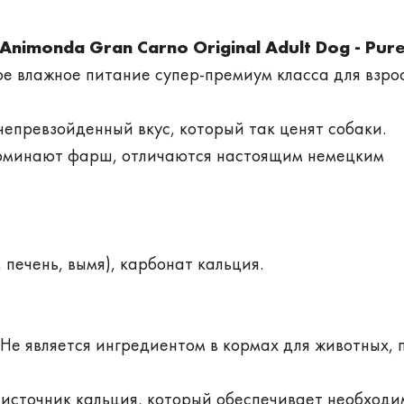
Animonda Gran Сarno Original Adult Dog - Pur
ое влажное питание супер-премиум класса для взро
епревзойденный вкус, который так ценят собаки.
поминают фарш, отличаются настоящим немецким
, печень, вымя), карбонат кальция.
 Не является ингредиентом в кормах для животных, 
й источник кальция, который обеспечивает необход