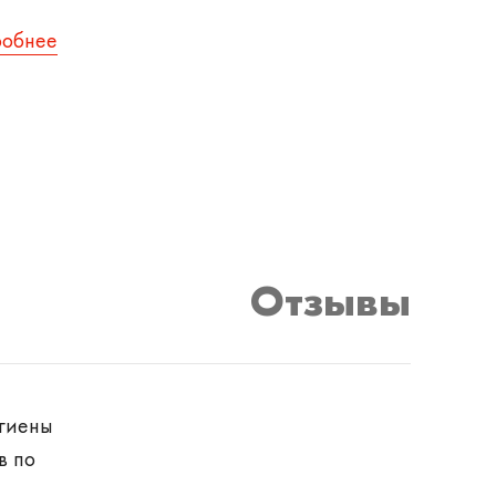
робнее
Отзывы
игиены
в по