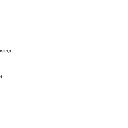
е
 вред
н