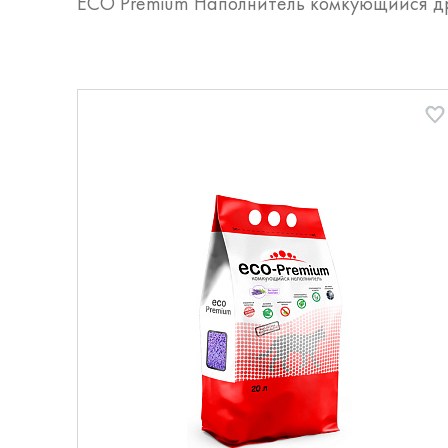
ECO Premium Наполнитель комкующийся др