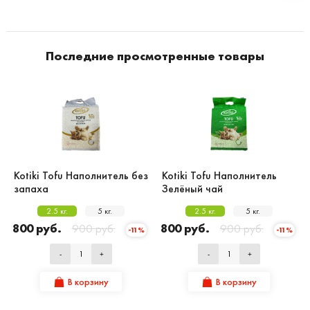
Последние просмотренные товары
Kotiki Tofu Наполнитель без
Kotiki Tofu Наполнитель
запаха
Зелёный чай
2.5 кг.
5 кг.
2.5 кг.
5 кг.
800 руб.
900 руб.
800 руб.
900 руб.
-11%
-11%
-
+
-
+
В корзину
В корзину