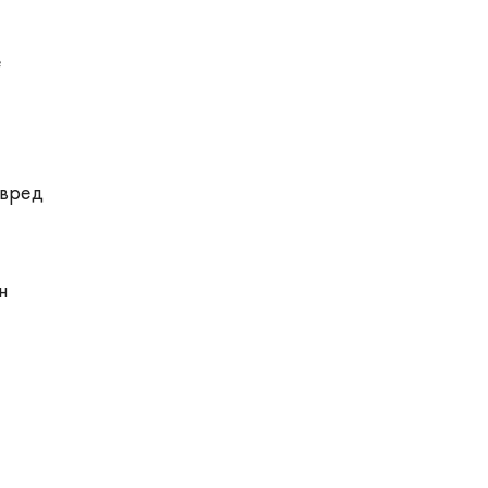
е
 вред
н