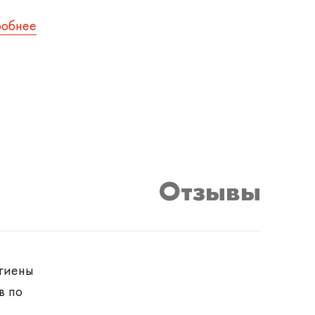
робнее
Отзывы
игиены
в по