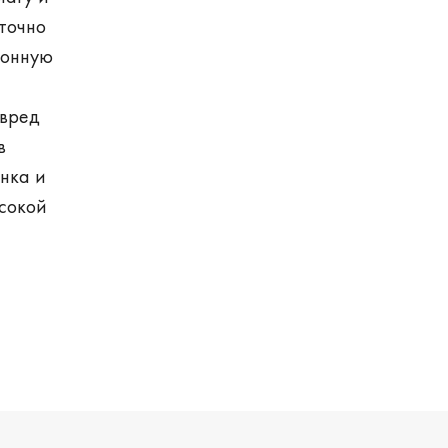
аточно
ионную
 вред
в
нка и
ысокой