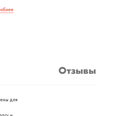
робнее
Отзывы
иены для
лагу и