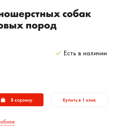
ношерстных собак
овых пород
Есть
в наличии
В корзину
Купить в 1 клик
робнее