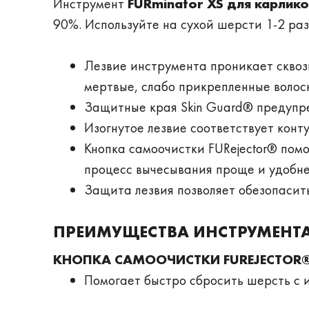
Инструмент
FURminator XS для карлик
90%. Используйте на сухой шерсти 1-2 раз
­
Лезвие инструмента проникает сквозь
мертвые, слабо прикрепленные воло
Защитные края Skin Guard® предупр
Изогнутое лезвие соответствует кон
Кнопка самоочистки FURejector® помо
процесс вычесывания проще и удобн
Защита лезвия позволяет обезопасит
­
ПРЕИМУЩЕСТВА ИНСТРУМЕНТ
КНОПКА САМООЧИСТКИ FUREJECTOR
Помогает быстро сбросить шерсть с 
­