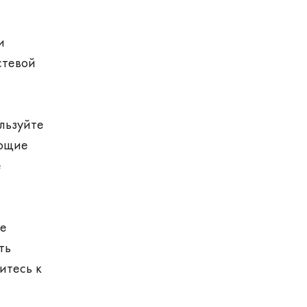
м
и
стевой
льзуйте
ающие
е
те
ть
итесь к