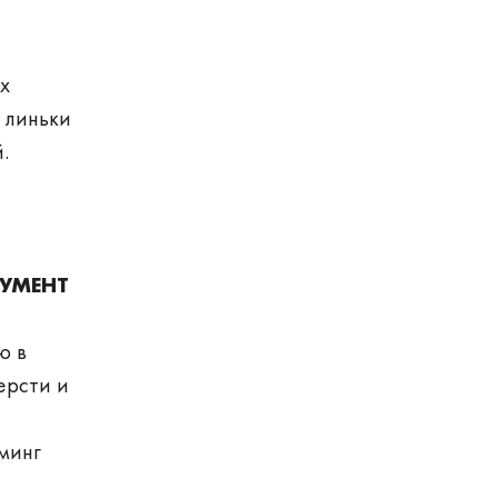
х
 линьки
.
УМЕНТ
ю в
ерсти и
уминг