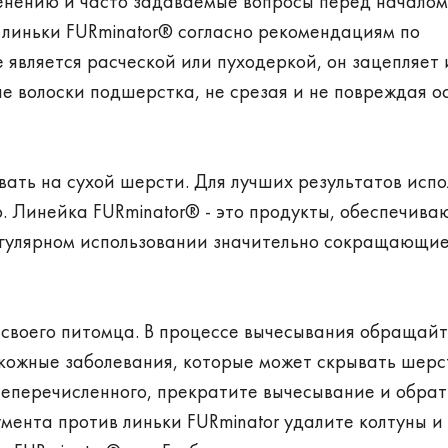
енению и часто задаваемые вопросы перед начало
 линьки FURminator® согласно рекомендациям по
 является расческой или пуходеркой, он зацепляет 
е волоски подшерстка, не срезая и не повреждая о
вать на сухой шерсти. Для лучших результатов испо
о. Линейка FURminator® - это продукты, обеспечив
егулярном использовании значительно сокращающи
ь своего питомца. В процессе вычесывания обращай
кожные заболевания, которые может скрывать шерс
шеперечисленного, прекратите вычесывание и обрат
мента против линьки FURminator удалите колтуны и