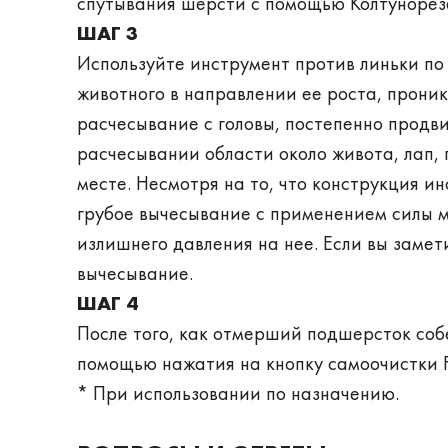
спутывания шерсти с помощью Колтунореза
ШАГ 3
Используйте инструмент против линьки по
животного в направлении ее роста, прони
расчесывание с головы, постепенно продви
расчесывании области около живота, лап, 
месте. Несмотря на то, что конструкция 
грубое вычесывание с применением силы м
излишнего давления на нее. Если вы заме
вычесывание.
ШАГ 4
После того, как отмерший подшерсток собе
помощью нажатия на кнопку самоочистки F
* При использовании по назначению.
­