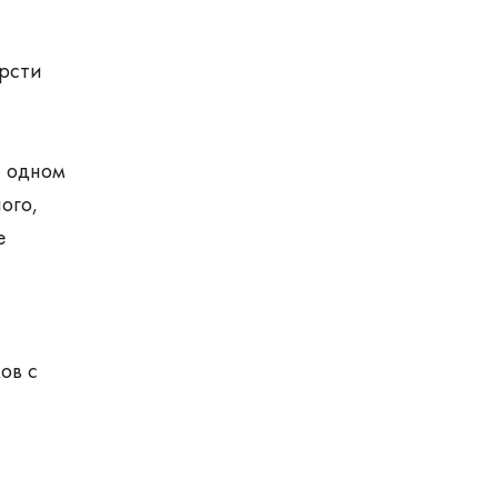
ерсти
а одном
ого,
е
ов с