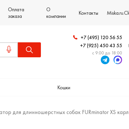
Оплата
О
Контакты
Miska.ru.C
заказа
компании
+7 (495) 120 56 55
+7 (925) 450 43 55
с 9:00 до 18:00
Кошки
тор для длинношерстных собак FURminator XS кар