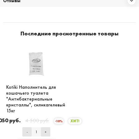
Отзывы
Последние просмотренные товары
Kotiki Наполнитель для
кошачьего туалета
"Антибактериальные
кристаллы", силикагелевый
15кг
050 руб.
4 500 руб.
ХИТ!
-10%
-
+