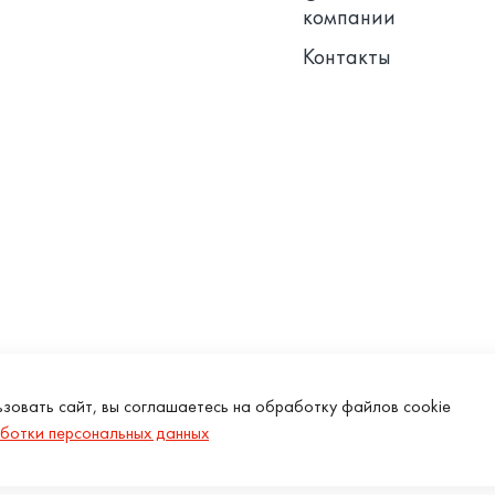
компании
Контакты
зовать сайт, вы соглашаетесь на обработку файлов cookie
ботки персональных данных
Copyright © 2026 Miska.ru, All right reserved