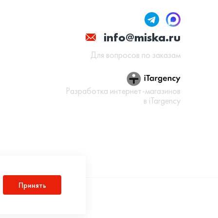
info@miska.ru
Для вопросов по заказам
Разработка интернет-магазинов
в iTargency
Принять