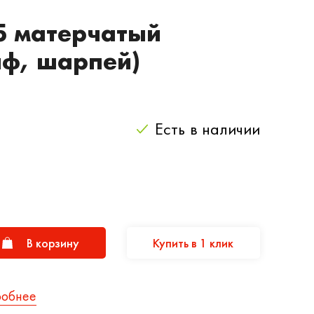
5 матерчатый
иф, шарпей)
Есть
в наличии
В корзину
Купить в 1 клик
робнее