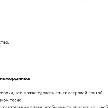
ства.
 намордника:
обаки, это можно сделать сантиметровой лентой.
ком тесно.
казательный палец, чтобы учесть припуск на «своб