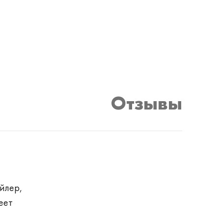
Отзывы
йлер,
еет