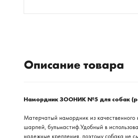
Описание товара
Намордник
ЗООНИК
№5 для собак
(р
Матерчатый намордник из качественного н
шарпей, бульмастиф.Удобный в использован
надежные крепления, поэтому собака не см