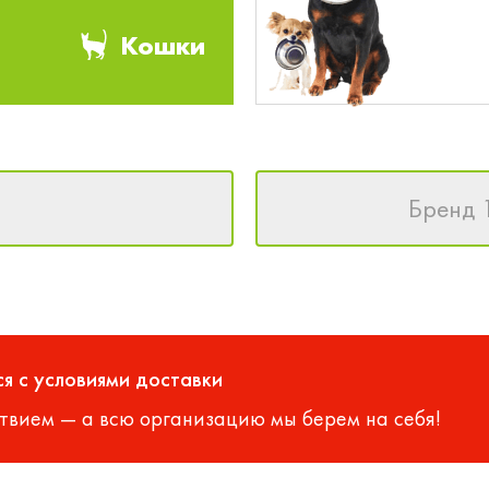
Кошки
Бренд 
я с условиями доставки
твием — а всю организацию мы берем на себя!