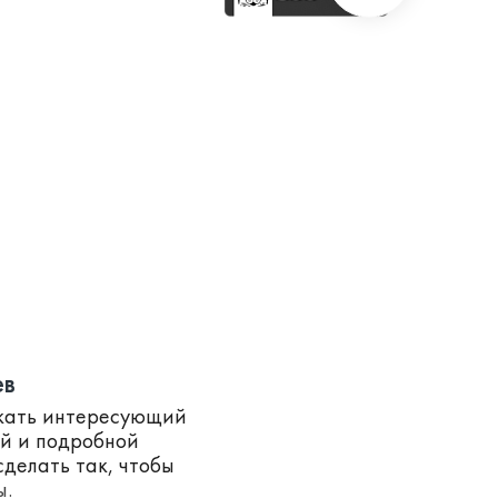
ев
скать интересующий
ей и подробной
делать так, чтобы
ы.