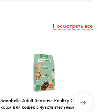
Посмотреть все
Sanabelle Adult Sensitive Poultry Сухой
Sanab
корм для кошек с чувствительным
для 