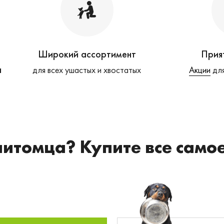
Широкий ассортимент
Прия
а
для всех ушастых и хвостатых
Акции
для
питомца? Купите все само