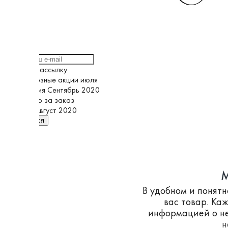
Выберите рассылку
Грандиозные акции июля
Кампания Сентябрь 2020
Спасибо за заказ
Супер Август 2020
Подписаться
M
В удобном и понят
вас товар. Ка
информацией о не
н