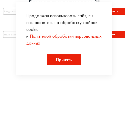
Будьте в курсе новостей!
Подписаться
Продолжая использовать сайт, вы
соглашаетесь на обработку файлов
Оплатить по номеру заказа:
cookie
Оплатить
и
Политикой обработки персональных
данных
Присоединяйся!
Принять
Разработка интернет-магазинов в iTargency