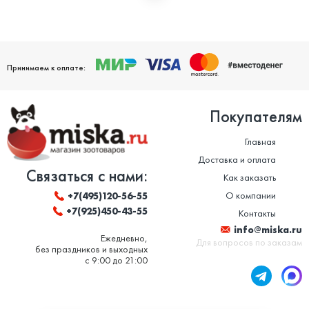
Мы дорожим своей репутацией и заботимся о том, чтобы
ваши домашние питомцы были здоровы. Поэтому мы строго
следим за качеством и сроком годности товаров. Особенно
это важно в отношении таких товаров, как корм для животных
и ветеринарные препараты. Вся продукция, представленная в
нашем магазине, сертифицирована и соответствует высоким
Принимаем к оплате:
стандартам качества.
Покупателям
Главная
Доставка и оплата
Связаться с нами:
Как заказать
О компании
+7(495)120-56-55
+7(925)450-43-55
Контакты
info@miska.ru
Ежедневно,
Для вопросов по заказам
без праздников и выходных
с 9:00 до 21:00