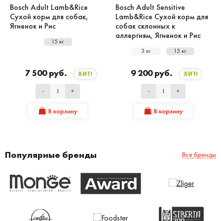
Bosch Adult Lamb&Rice
Bosch Adult Sensitive
Сухой корм для собак,
Lamb&Rice Сухой корм для
Ягненок и Рис
собак склонных к
аллергиям, Ягненок и Рис
15 кг.
3 кг.
15 кг.
7 500 руб.
9 200 руб.
ХИТ!
ХИТ!
-
+
-
+
В корзину
В корзину
Популярные бренды
Все бренды