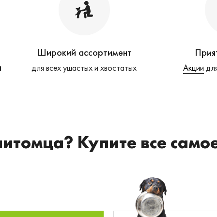
Широкий ассортимент
Прия
а
для всех ушастых и хвостатых
Акции
для
питомца? Купите все само