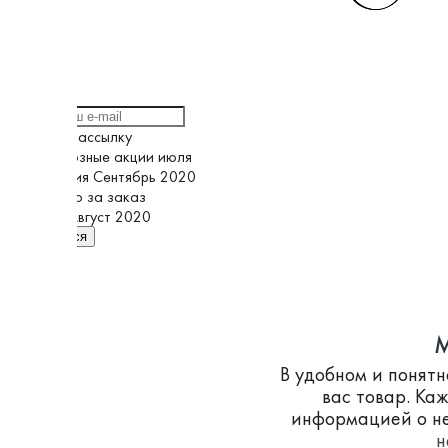
Выберите рассылку
Грандиозные акции июля
Кампания Сентябрь 2020
Спасибо за заказ
Супер Август 2020
Подписаться
M
В удобном и понят
вас товар. Ка
информацией о не
н