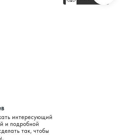
ев
скать интересующий
ей и подробной
делать так, чтобы
ы.