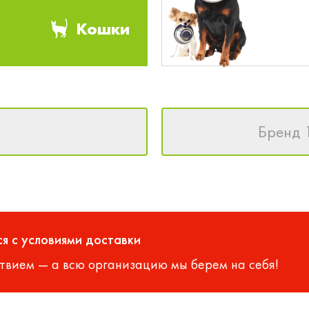
Кошки
Бренд 
я с условиями доставки
твием — а всю организацию мы берем на себя!