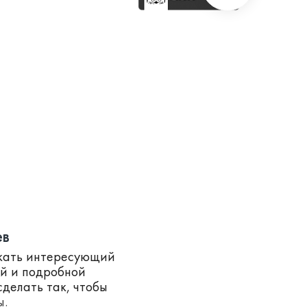
ев
скать интересующий
ей и подробной
делать так, чтобы
ы.