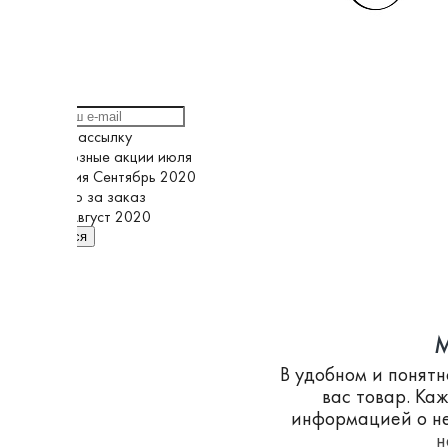
Выберите рассылку
Грандиозные акции июля
Кампания Сентябрь 2020
Спасибо за заказ
Супер Август 2020
Подписаться
M
В удобном и понят
вас товар. Ка
информацией о не
н