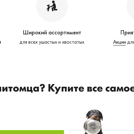
Широкий ассортимент
Прия
а
для всех ушастых и хвостатых
Акции
для
питомца? Купите все само