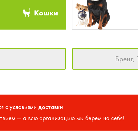
Кошки
Бренд 
я с условиями доставки
твием — а всю организацию мы берем на себя!