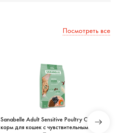
Посмотреть все
Sanabelle Adult Sensitive Poultry Сухой
Sanab
корм для кошек с чувствительным
для 