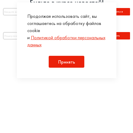
Будьте в курсе новостей!
Подписаться
Продолжая использовать сайт, вы
соглашаетесь на обработку файлов
Оплатить по номеру заказа:
cookie
Оплатить
и
Политикой обработки персональных
данных
Присоединяйся!
Принять
Разработка интернет-магазинов в iTargency