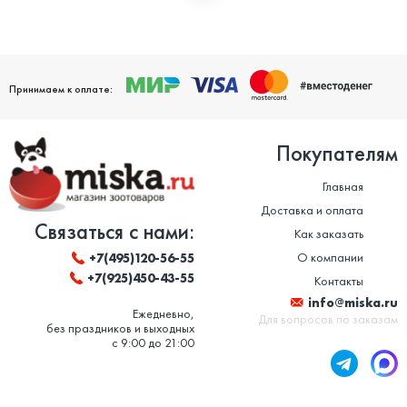
Мы дорожим своей репутацией и заботимся о том, чтобы
ваши домашние питомцы были здоровы. Поэтому мы строго
следим за качеством и сроком годности товаров. Особенно
это важно в отношении таких товаров, как корм для животных
и ветеринарные препараты. Вся продукция, представленная в
нашем магазине, сертифицирована и соответствует высоким
Принимаем к оплате:
стандартам качества.
Покупателям
Главная
Доставка и оплата
Связаться с нами:
Как заказать
О компании
+7(495)120-56-55
+7(925)450-43-55
Контакты
info@miska.ru
Ежедневно,
Для вопросов по заказам
без праздников и выходных
с 9:00 до 21:00