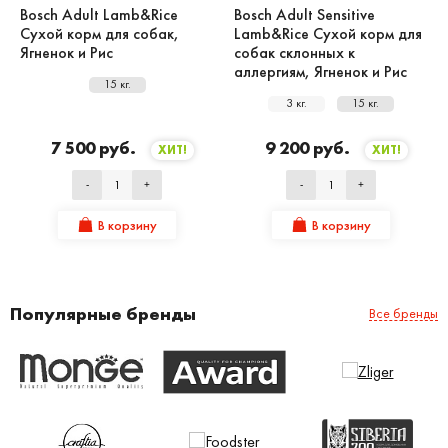
Bosch Adult Lamb&Rice
Bosch Adult Sensitive
Сухой корм для собак,
Lamb&Rice Сухой корм для
Ягненок и Рис
собак склонных к
аллергиям, Ягненок и Рис
15 кг.
3 кг.
15 кг.
7 500 руб.
9 200 руб.
ХИТ!
ХИТ!
-
+
-
+
В корзину
В корзину
Популярные бренды
Все бренды