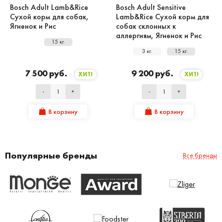
Bosch Adult Lamb&Rice
Bosch Adult Sensitive
Сухой корм для собак,
Lamb&Rice Сухой корм для
Ягненок и Рис
собак склонных к
аллергиям, Ягненок и Рис
15 кг.
3 кг.
15 кг.
7 500 руб.
9 200 руб.
ХИТ!
ХИТ!
-
+
-
+
В корзину
В корзину
Популярные бренды
Все бренды