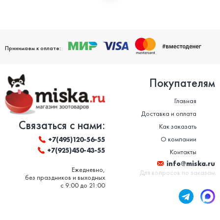
Мы дорожим своей репутацией и заботимся о том, чтобы
ваши домашние питомцы были здоровы. Поэтому мы строго
следим за качеством и сроком годности товаров. Особенно
это важно в отношении таких товаров, как корм для животных
и ветеринарные препараты. Вся продукция, представленная в
нашем магазине, сертифицирована и соответствует высоким
Принимаем к оплате:
стандартам качества.
Покупателям
Главная
Доставка и оплата
Связаться с нами:
Как заказать
О компании
+7(495)120-56-55
+7(925)450-43-55
Контакты
info@miska.ru
Ежедневно,
Для вопросов по заказам
без праздников и выходных
с 9:00 до 21:00