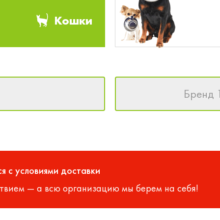
Кошки
Бренд 
я с условиями доставки
твием — а всю организацию мы берем на себя!