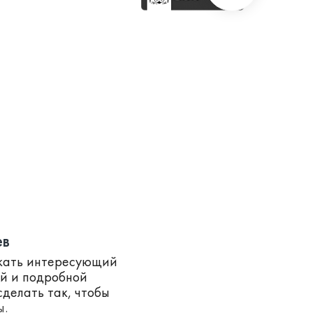
ев
скать интересующий
ей и подробной
делать так, чтобы
ы.