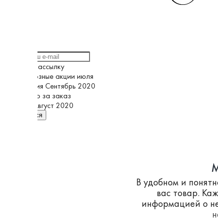
Выберите рассылку
Грандиозные акции июля
Кампания Сентябрь 2020
Спасибо за заказ
Супер Август 2020
Подписаться
M
В удобном и понят
вас товар. Ка
информацией о не
н