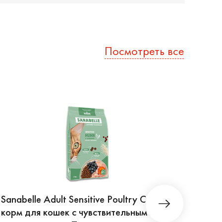
Посмотреть все
Sanabelle Adult Sensitive Poultry Сухой
Sanab
корм для кошек с чувствительным
для 