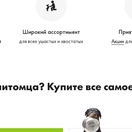
Широкий ассортимент
Прия
а
для всех ушастых и хвостатых
Акции
для
питомца? Купите все само