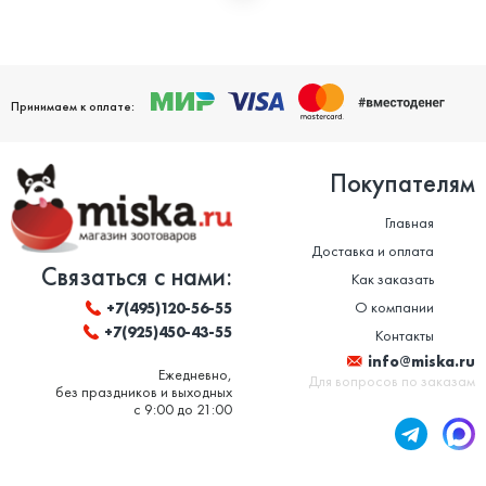
Мы дорожим своей репутацией и заботимся о том, чтобы
ваши домашние питомцы были здоровы. Поэтому мы строго
следим за качеством и сроком годности товаров. Особенно
это важно в отношении таких товаров, как корм для животных
и ветеринарные препараты. Вся продукция, представленная в
нашем магазине, сертифицирована и соответствует высоким
Принимаем к оплате:
стандартам качества.
Покупателям
Главная
Доставка и оплата
Связаться с нами:
Как заказать
О компании
+7(495)120-56-55
+7(925)450-43-55
Контакты
info@miska.ru
Ежедневно,
Для вопросов по заказам
без праздников и выходных
с 9:00 до 21:00