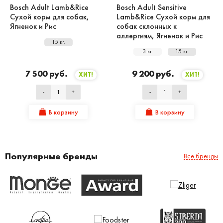
Bosch Adult Lamb&Rice
Bosch Adult Sensitive
Сухой корм для собак,
Lamb&Rice Сухой корм для
Ягненок и Рис
собак склонных к
аллергиям, Ягненок и Рис
15 кг.
3 кг.
15 кг.
7 500 руб.
9 200 руб.
ХИТ!
ХИТ!
-
+
-
+
В корзину
В корзину
Популярные бренды
Все бренды