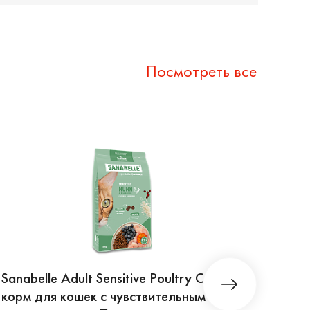
Посмотреть все
Sanabelle Adult Sensitive Poultry Сухой
Sanab
корм для кошек с чувствительным
для 