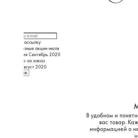
Выберите рассылку
Грандиозные акции июля
Кампания Сентябрь 2020
Спасибо за заказ
Супер Август 2020
Подписаться
M
В удобном и понят
вас товар. Ка
информацией о не
н