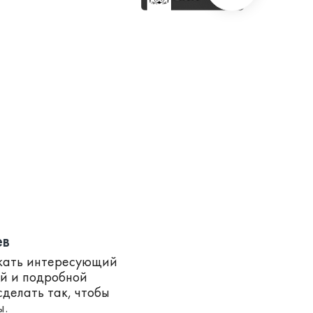
ев
скать интересующий
ей и подробной
делать так, чтобы
ы.