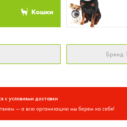
Кошки
Бренд 
я с условиями доставки
твием — а всю организацию мы берем на себя!