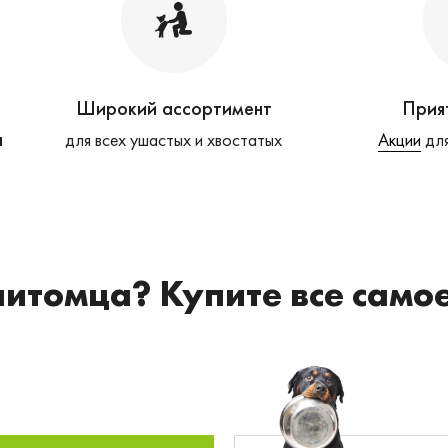
Широкий ассортимент
Прия
а
для всех ушастых и хвостатых
Акции
для
питомца? Купите все само