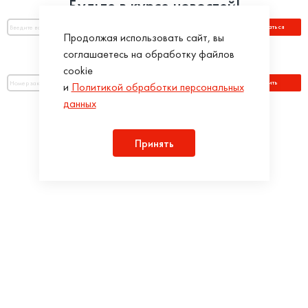
Будьте в курсе новостей!
Подписаться
Продолжая использовать сайт, вы
соглашаетесь на обработку файлов
Оплатить по номеру заказа:
cookie
Оплатить
и
Политикой обработки персональных
данных
Присоединяйся!
Принять
Разработка интернет-магазинов в iTargency