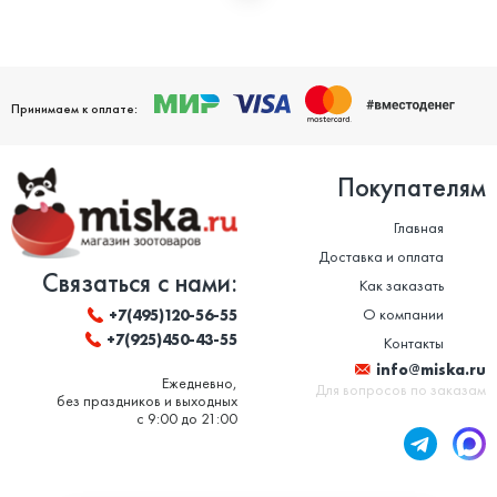
Мы дорожим своей репутацией и заботимся о том, чтобы
ваши домашние питомцы были здоровы. Поэтому мы строго
следим за качеством и сроком годности товаров. Особенно
это важно в отношении таких товаров, как корм для животных
и ветеринарные препараты. Вся продукция, представленная в
нашем магазине, сертифицирована и соответствует высоким
Принимаем к оплате:
стандартам качества.
Покупателям
Главная
Доставка и оплата
Связаться с нами:
Как заказать
О компании
+7(495)120-56-55
+7(925)450-43-55
Контакты
info@miska.ru
Ежедневно,
Для вопросов по заказам
без праздников и выходных
с 9:00 до 21:00