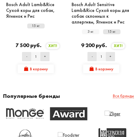
Bosch Adult Lamb&Rice
Bosch Adult Sensitive
Сухой корм для собак,
Lamb&Rice Сухой корм для
Ягненок и Рис
собак склонных к
аллергиям, Ягненок и Рис
15 кг.
3 кг.
15 кг.
7 500 руб.
9 200 руб.
ХИТ!
ХИТ!
-
+
-
+
В корзину
В корзину
Популярные бренды
Все бренды