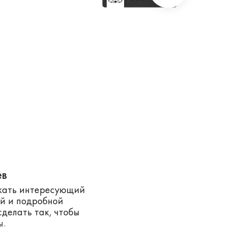
ев
скать интересующий
ей и подробной
делать так, чтобы
ы.