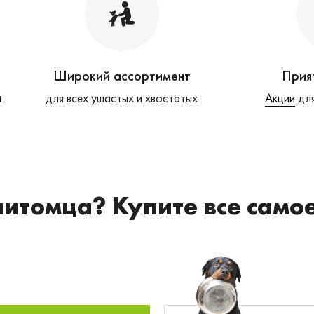
Широкий ассортимент
Прия
а
для всех ушастых и хвостатых
Акции
для
питомца? Купите все само