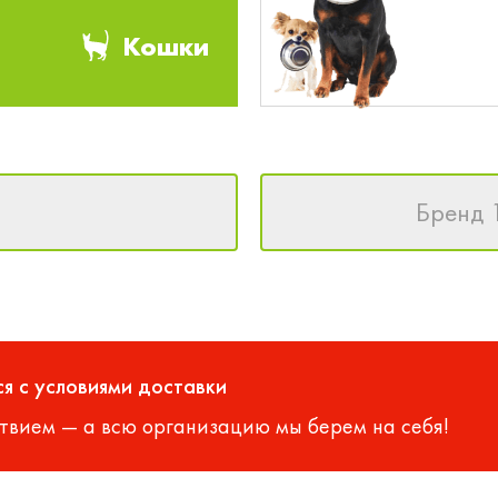
Кошки
Бренд 
я с условиями доставки
твием — а всю организацию мы берем на себя!