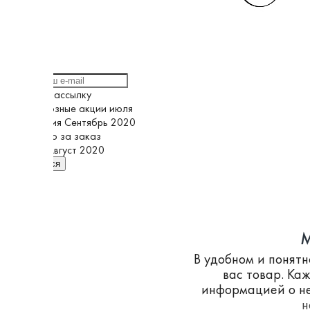
Выберите рассылку
Грандиозные акции июля
Кампания Сентябрь 2020
Спасибо за заказ
Супер Август 2020
Подписаться
M
В удобном и понят
вас товар. Ка
информацией о не
н