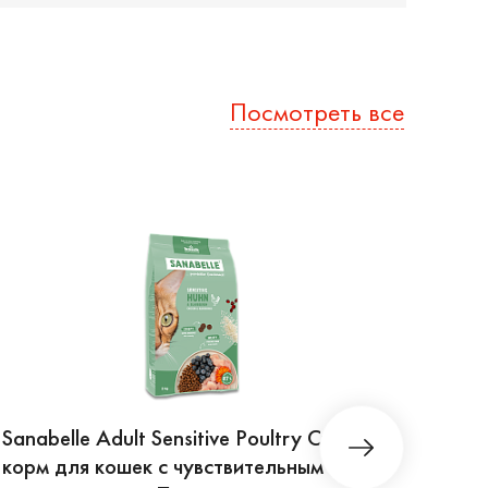
Посмотреть все
Sanabelle Adult Sensitive Poultry Сухой
Sanab
корм для кошек с чувствительным
для 