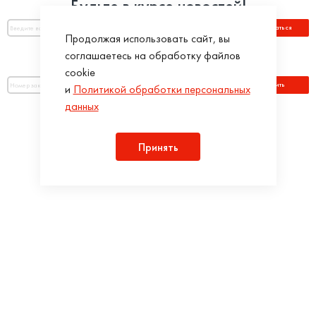
Будьте в курсе новостей!
Подписаться
Продолжая использовать сайт, вы
соглашаетесь на обработку файлов
Оплатить по номеру заказа:
cookie
Оплатить
и
Политикой обработки персональных
данных
Присоединяйся!
Принять
Разработка интернет-магазинов в iTargency