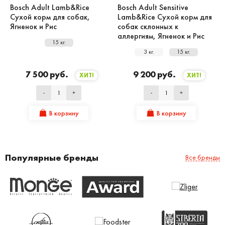
Bosch Adult Lamb&Rice
Bosch Adult Sensitive
Сухой корм для собак,
Lamb&Rice Сухой корм для
Ягненок и Рис
собак склонных к
аллергиям, Ягненок и Рис
15 кг.
3 кг.
15 кг.
7 500 руб.
9 200 руб.
ХИТ!
ХИТ!
-
+
-
+
В корзину
В корзину
Популярные бренды
Все бренды