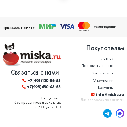
Мы дорожим своей репутацией и заботимся о том, чтобы
ваши домашние питомцы были здоровы. Поэтому мы строго
следим за качеством и сроком годности товаров. Особенно
это важно в отношении таких товаров, как корм для животных
и ветеринарные препараты. Вся продукция, представленная в
нашем магазине, сертифицирована и соответствует высоким
Принимаем к оплате:
стандартам качества.
Покупателям
Главная
Доставка и оплата
Связаться с нами:
Как заказать
О компании
+7(495)120-56-55
+7(925)450-43-55
Контакты
info@miska.ru
Ежедневно,
Для вопросов по заказам
без праздников и выходных
с 9:00 до 21:00