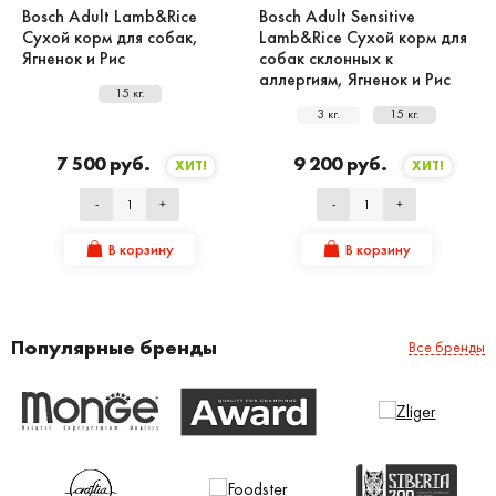
Bosch Adult Lamb&Rice
Bosch Adult Sensitive
Сухой корм для собак,
Lamb&Rice Сухой корм для
Ягненок и Рис
собак склонных к
аллергиям, Ягненок и Рис
15 кг.
3 кг.
15 кг.
7 500 руб.
9 200 руб.
ХИТ!
ХИТ!
-
+
-
+
В корзину
В корзину
Популярные бренды
Все бренды