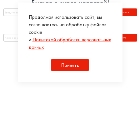
Будьте в курсе новостей!
Подписаться
Продолжая использовать сайт, вы
соглашаетесь на обработку файлов
Оплатить по номеру заказа:
cookie
Оплатить
и
Политикой обработки персональных
данных
Присоединяйся!
Принять
Разработка интернет-магазинов в iTargency