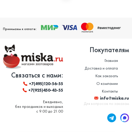
Мы дорожим своей репутацией и заботимся о том, чтобы
ваши домашние питомцы были здоровы. Поэтому мы строго
следим за качеством и сроком годности товаров. Особенно
это важно в отношении таких товаров, как корм для животных
и ветеринарные препараты. Вся продукция, представленная в
нашем магазине, сертифицирована и соответствует высоким
Принимаем к оплате:
стандартам качества.
Покупателям
Главная
Доставка и оплата
Связаться с нами:
Как заказать
О компании
+7(495)120-56-55
+7(925)450-43-55
Контакты
info@miska.ru
Ежедневно,
Для вопросов по заказам
без праздников и выходных
с 9:00 до 21:00