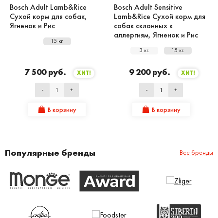
Bosch Adult Lamb&Rice
Bosch Adult Sensitive
Сухой корм для собак,
Lamb&Rice Сухой корм для
Ягненок и Рис
собак склонных к
аллергиям, Ягненок и Рис
15 кг.
3 кг.
15 кг.
7 500 руб.
9 200 руб.
ХИТ!
ХИТ!
-
+
-
+
В корзину
В корзину
Популярные бренды
Все бренды