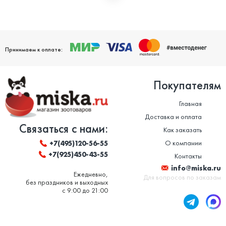
Мы дорожим своей репутацией и заботимся о том, чтобы
ваши домашние питомцы были здоровы. Поэтому мы строго
следим за качеством и сроком годности товаров. Особенно
это важно в отношении таких товаров, как корм для животных
и ветеринарные препараты. Вся продукция, представленная в
нашем магазине, сертифицирована и соответствует высоким
Принимаем к оплате:
стандартам качества.
Покупателям
Главная
Доставка и оплата
Связаться с нами:
Как заказать
О компании
+7(495)120-56-55
+7(925)450-43-55
Контакты
info@miska.ru
Ежедневно,
Для вопросов по заказам
без праздников и выходных
с 9:00 до 21:00