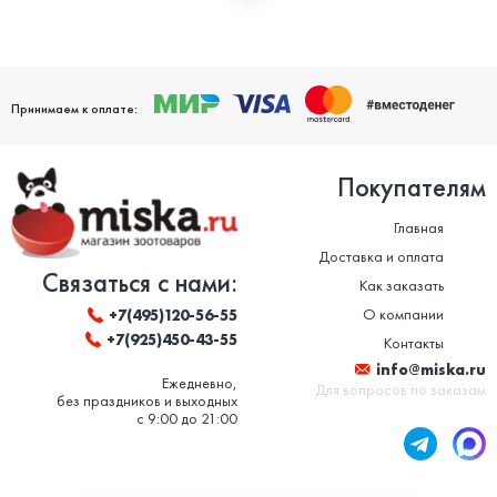
Мы дорожим своей репутацией и заботимся о том, чтобы
ваши домашние питомцы были здоровы. Поэтому мы строго
следим за качеством и сроком годности товаров. Особенно
это важно в отношении таких товаров, как корм для животных
и ветеринарные препараты. Вся продукция, представленная в
нашем магазине, сертифицирована и соответствует высоким
Принимаем к оплате:
стандартам качества.
Покупателям
Главная
Доставка и оплата
Связаться с нами:
Как заказать
О компании
+7(495)120-56-55
+7(925)450-43-55
Контакты
info@miska.ru
Ежедневно,
Для вопросов по заказам
без праздников и выходных
с 9:00 до 21:00