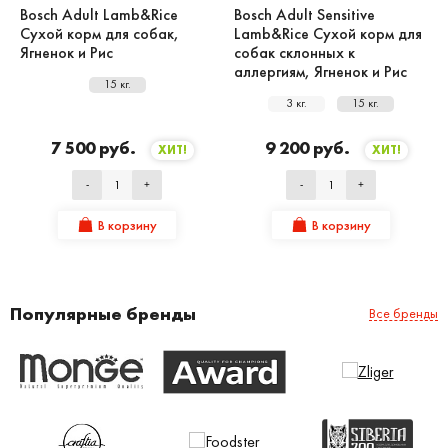
Bosch Adult Lamb&Rice
Bosch Adult Sensitive
Сухой корм для собак,
Lamb&Rice Сухой корм для
Ягненок и Рис
собак склонных к
аллергиям, Ягненок и Рис
15 кг.
3 кг.
15 кг.
7 500 руб.
9 200 руб.
ХИТ!
ХИТ!
-
+
-
+
В корзину
В корзину
Популярные бренды
Все бренды