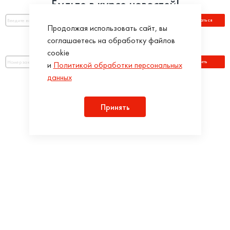
Будьте в курсе новостей!
Подписаться
Продолжая использовать сайт, вы
соглашаетесь на обработку файлов
Оплатить по номеру заказа:
cookie
Оплатить
и
Политикой обработки персональных
данных
Присоединяйся!
Принять
Разработка интернет-магазинов в iTargency