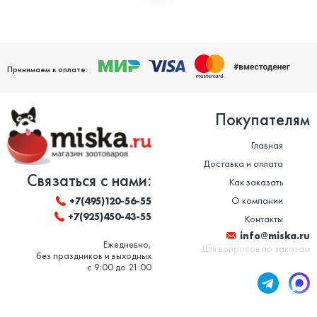
Мы дорожим своей репутацией и заботимся о том, чтобы
ваши домашние питомцы были здоровы. Поэтому мы строго
следим за качеством и сроком годности товаров. Особенно
это важно в отношении таких товаров, как корм для животных
и ветеринарные препараты. Вся продукция, представленная в
нашем магазине, сертифицирована и соответствует высоким
Принимаем к оплате:
стандартам качества.
Покупателям
Главная
Доставка и оплата
Связаться с нами:
Как заказать
О компании
+7(495)120-56-55
+7(925)450-43-55
Контакты
info@miska.ru
Ежедневно,
Для вопросов по заказам
без праздников и выходных
с 9:00 до 21:00