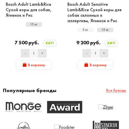
Bosch Adult Lamb&Rice
Bosch Adult Sensitive
Сухой корм для собак,
Lamb&Rice Сухой корм для
Ягненок и Рис
собак склонных к
аллергиям, Ягненок и Рис
15 кг.
3 кг.
15 кг.
7 500 руб.
9 200 руб.
ХИТ!
ХИТ!
-
+
-
+
В корзину
В корзину
Популярные бренды
Все бренды