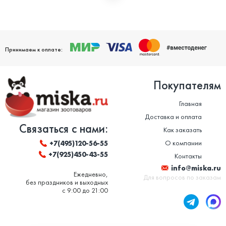
Мы дорожим своей репутацией и заботимся о том, чтобы
ваши домашние питомцы были здоровы. Поэтому мы строго
следим за качеством и сроком годности товаров. Особенно
это важно в отношении таких товаров, как корм для животных
и ветеринарные препараты. Вся продукция, представленная в
нашем магазине, сертифицирована и соответствует высоким
Принимаем к оплате:
стандартам качества.
Покупателям
Главная
Доставка и оплата
Связаться с нами:
Как заказать
О компании
+7(495)120-56-55
+7(925)450-43-55
Контакты
info@miska.ru
Ежедневно,
Для вопросов по заказам
без праздников и выходных
с 9:00 до 21:00