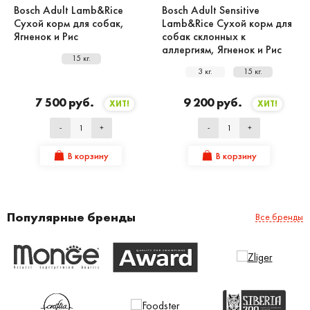
Bosch Adult Lamb&Rice
Bosch Adult Sensitive
Сухой корм для собак,
Lamb&Rice Сухой корм для
Ягненок и Рис
собак склонных к
аллергиям, Ягненок и Рис
15 кг.
3 кг.
15 кг.
7 500 руб.
9 200 руб.
ХИТ!
ХИТ!
-
+
-
+
В корзину
В корзину
Популярные бренды
Все бренды