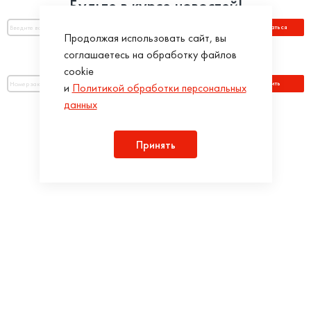
Будьте в курсе новостей!
Подписаться
Продолжая использовать сайт, вы
соглашаетесь на обработку файлов
Оплатить по номеру заказа:
cookie
Оплатить
и
Политикой обработки персональных
данных
Присоединяйся!
Принять
Разработка интернет-магазинов в iTargency