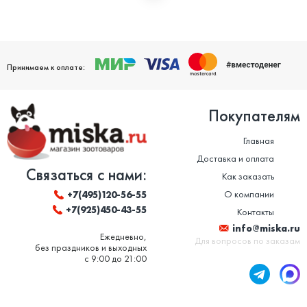
Мы дорожим своей репутацией и заботимся о том, чтобы
ваши домашние питомцы были здоровы. Поэтому мы строго
следим за качеством и сроком годности товаров. Особенно
это важно в отношении таких товаров, как корм для животных
и ветеринарные препараты. Вся продукция, представленная в
нашем магазине, сертифицирована и соответствует высоким
Принимаем к оплате:
стандартам качества.
Покупателям
Главная
Доставка и оплата
Связаться с нами:
Как заказать
О компании
+7(495)120-56-55
+7(925)450-43-55
Контакты
info@miska.ru
Ежедневно,
Для вопросов по заказам
без праздников и выходных
с 9:00 до 21:00