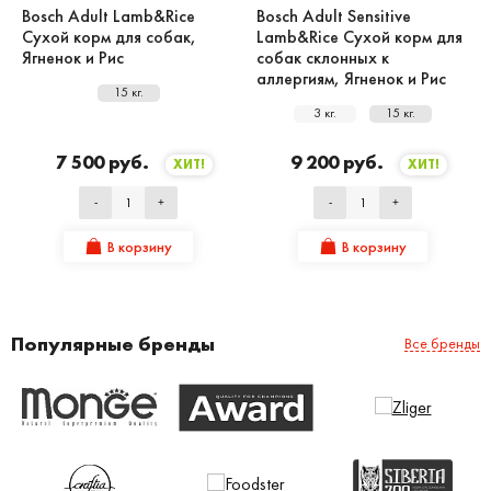
Bosch Adult Lamb&Rice
Bosch Adult Sensitive
Сухой корм для собак,
Lamb&Rice Сухой корм для
Ягненок и Рис
собак склонных к
аллергиям, Ягненок и Рис
15 кг.
3 кг.
15 кг.
7 500 руб.
9 200 руб.
ХИТ!
ХИТ!
-
+
-
+
В корзину
В корзину
Популярные бренды
Все бренды