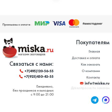
Мы дорожим своей репутацией и заботимся о том, чтобы
ваши домашние питомцы были здоровы. Поэтому мы строго
следим за качеством и сроком годности товаров. Особенно
это важно в отношении таких товаров, как корм для животных
и ветеринарные препараты. Вся продукция, представленная в
нашем магазине, сертифицирована и соответствует высоким
Принимаем к оплате:
стандартам качества.
Покупателям
Главная
Доставка и оплата
Связаться с нами:
Как заказать
О компании
+7(495)120-56-55
+7(925)450-43-55
Контакты
info@miska.ru
Ежедневно,
Для вопросов по заказам
без праздников и выходных
с 9:00 до 21:00