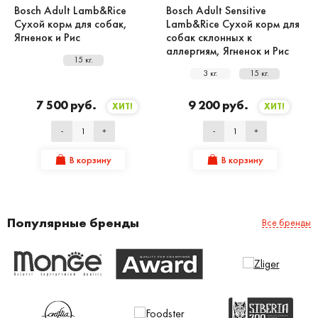
Bosch Adult Lamb&Rice
Bosch Adult Sensitive
Сухой корм для собак,
Lamb&Rice Сухой корм для
Ягненок и Рис
собак склонных к
аллергиям, Ягненок и Рис
15 кг.
3 кг.
15 кг.
7 500 руб.
9 200 руб.
ХИТ!
ХИТ!
-
+
-
+
В корзину
В корзину
Популярные бренды
Все бренды